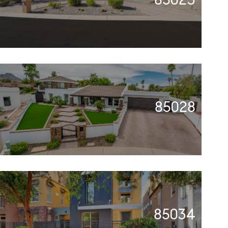
85028
85034