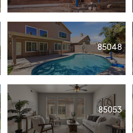
85048
85053