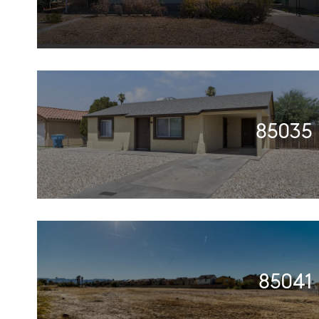
85035
85041