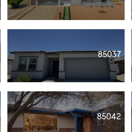
85037
85042