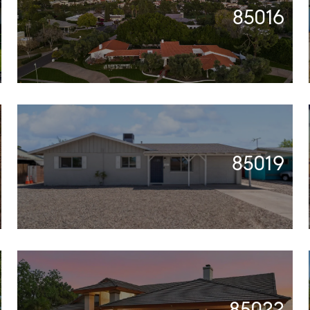
85016
85019
85022