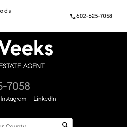
oods
602-625-7058
phone
eeks
ESTATE AGENT
5-7058
Instagram
LinkedIn
search