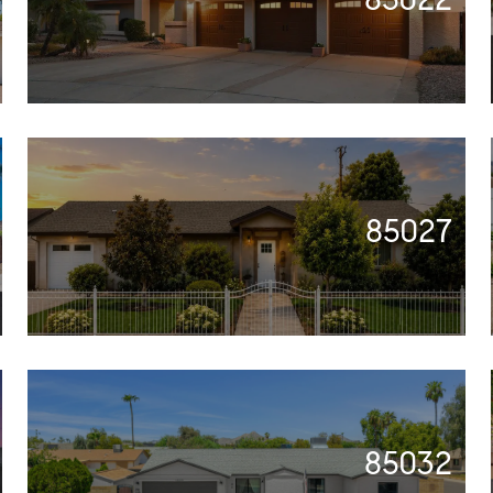
85027
85032