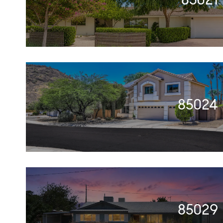
85024
85029