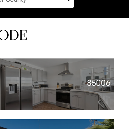
CODE
85006