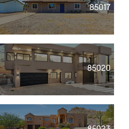
85017
85020
85023