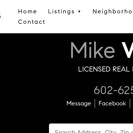
Home
Listings
Neighborh
▼
Contact
Mike
W
LICENSED REAL 
602-62
Message
Facebook