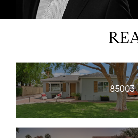
REA
85003