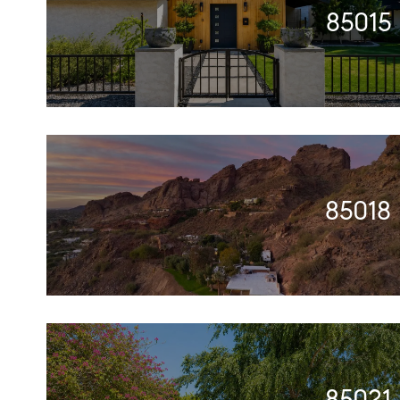
85015
85018
85021